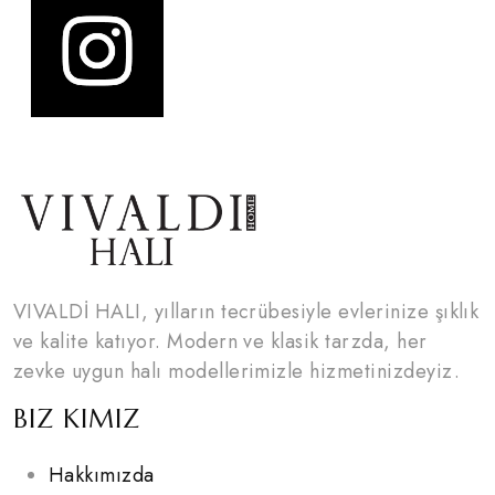
VIVALDİ HALI, yılların tecrübesiyle evlerinize şıklık
ve kalite katıyor. Modern ve klasik tarzda, her
zevke uygun halı modellerimizle hizmetinizdeyiz.
BIZ KIMIZ
Hakkımızda