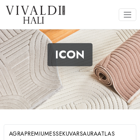
ICON
AGRA
PREMIUM
ESSE
KUVARS
AURA
ATLAS