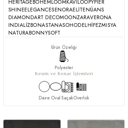
HERİTAGE
BOHEM
LOOM
KAVI
LOOPY
PIER
SHINE
ELEGANCE
SENORA
ELİTE
NÜANS
DIAMOND
ART DECO
MOON
ZARA
VERONA
INDIA
LİZBON
ASTANA
SOHO
DELHİ
FEZ
MISYA
NATURA
BONNY
SOFT
Ürün Özeliği
Polyester
Kesim ve Kenar İşlemleri
Daire
Oval
Saçak
Overlok