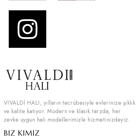
VIVALDİ HALI, yılların tecrübesiyle evlerinize şıklık
ve kalite katıyor. Modern ve klasik tarzda, her
zevke uygun halı modellerimizle hizmetinizdeyiz.
BIZ KIMIZ