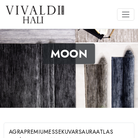
MOON
AGRA
PREMIUM
ESSE
KUVARS
AURA
ATLAS