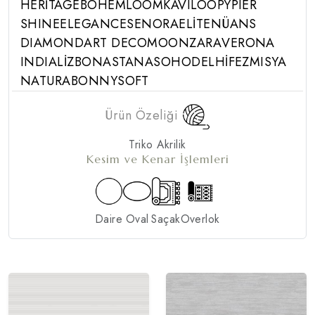
HERİTAGE
BOHEM
LOOM
KAVI
LOOPY
PIER
SHINE
ELEGANCE
SENORA
ELİTE
NÜANS
DIAMOND
ART DECO
MOON
ZARA
VERONA
INDIA
LİZBON
ASTANA
SOHO
DELHİ
FEZ
MISYA
NATURA
BONNY
SOFT
Ürün Özeliği
Triko Akrilik
Kesim ve Kenar İşlemleri
Daire
Oval
Saçak
Overlok