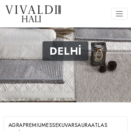
DELHİ
AGRA
PREMIUM
ESSE
KUVARS
AURA
ATLAS