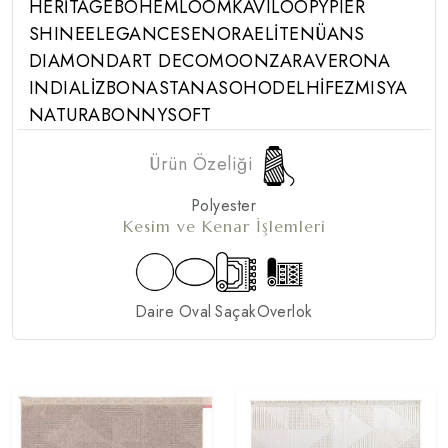
HERİTAGE
BOHEM
LOOM
KAVI
LOOPY
PIER
SHINE
ELEGANCE
SENORA
ELİTE
NÜANS
DIAMOND
ART DECO
MOON
ZARA
VERONA
INDIA
LİZBON
ASTANA
SOHO
DELHİ
FEZ
MISYA
NATURA
BONNY
SOFT
Ürün Özeliği
Polyester
Kesim ve Kenar İşlemleri
Daire
Oval
Saçak
Overlok